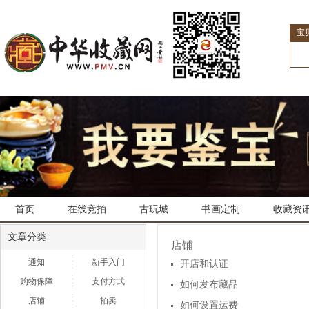
宝
首页
在线竞拍
古玩城
书画定制
收藏资
文章分类
店铺
通知
新手入门
开店和认证
购物保障
支付方式
如何发布藏品
店铺
拍卖
如何设置运费