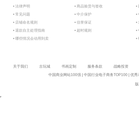
• 法律声明
• 商品验货与签收
•
• 常见问题
• 中介保护
•
• 店铺命名规则
• 信誉保证
•
• 退款自主处理指南
• 超时规则
•
• 哪些情况会动用到卖
•
家的保证金？
关于我们
古玩城
书画定制
服务条款
战略投资
中国商业网站100强
|
中国行业电子商务TOP100
|
优秀
版