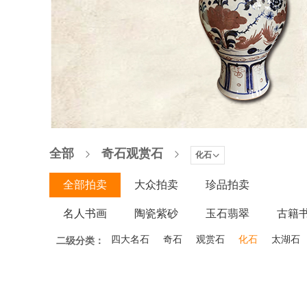
全部
奇石观赏石
化石
全部拍卖
大众拍卖
珍品拍卖
名人书画
陶瓷紫砂
玉石翡翠
古籍
木器家具
四大名石
微拍
奇石
观赏石
化石
太湖石
二级分类：