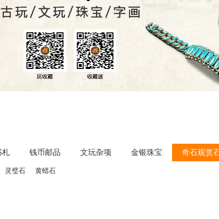
书札
钱币邮品
文玩杂项
金银珠宝
奇石观赏
灵璧石
黄蜡石