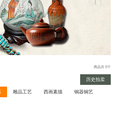
商品共 0个
历史拍卖
石
雕品工艺
西画素描
铜器铜艺