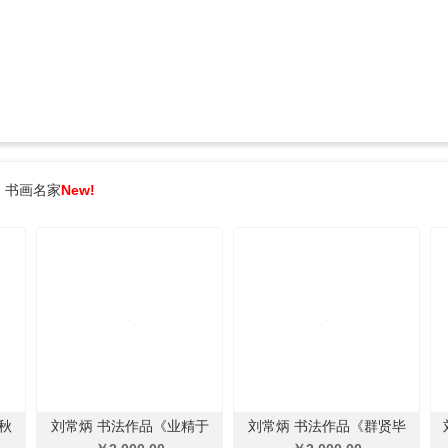
书画名家
New!
秋
刘常炳 书法作品《业精于
刘常炳 书法作品《群贤毕
勤》 136*68cm
至》 136*68cm