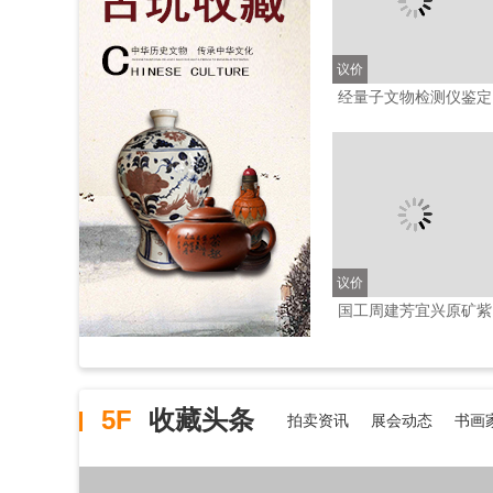
议价
​经量子文物检测仪鉴定
北宋代汝窑兽耳活环尊
一对；高26.8厘米
议价
国工周建芳宜兴原矿紫
泥描金心经紫砂壶400c
5F
收藏头条
拍卖资讯
展会动态
书画