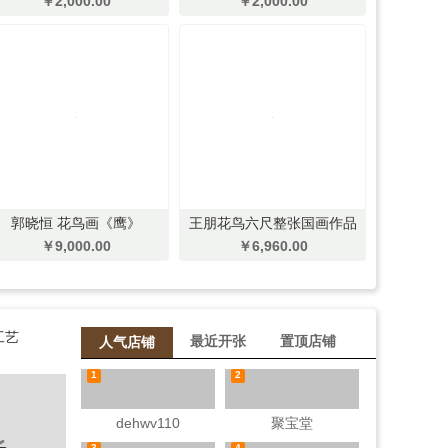
￥2,000.00
￥2,000.00
郭晓恒 花鸟画《鹰》
王朋花鸟六尺整张国画作品
《锦绣富贵》
￥9,000.00
￥6,960.00
工艺
最近开张
置顶店铺
人气店铺
1
2
dehwv110
聚宝堂
3
4