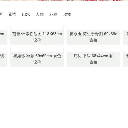
画
素描
山水
人物
花鸟
动物
cm
范曾 怀素临池图 118X63cm
黄永玉 荷生于野图 69x68c
立轴
m 立轴
议价
议价
 镜
崔如琢 秋颜 69x69cm 设色
启功 书法 68x44cm 轴
纸本 片
议价
议价