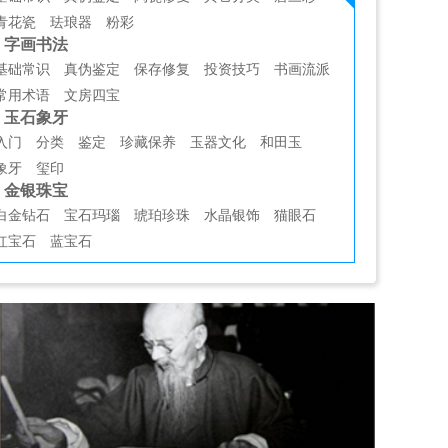
青花瓷
珐琅器
粉彩
字画书法
基础常识
真伪鉴定
保存修复
投资技巧
书画流派
常用术语
文房四宝
玉石象牙
入门
分类
鉴定
珍藏保养
玉器文化
和田玉
象牙
玺印
金银珠宝
白金钻石
宝石玛瑙
琥珀珍珠
水晶银饰
猫眼石
红宝石
蓝宝石