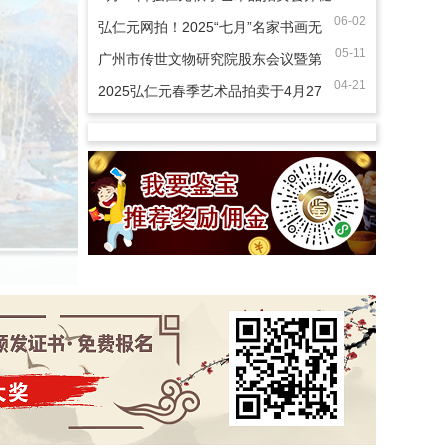
06-02
弘仁元网拍！2025“七月”名家书画无
05-11
底价专场
广州市传世文物研究院股东会议暨第
04-21
一届筹委会成功举行
2025弘仁元春季艺术品拍卖于4月27
日开槌