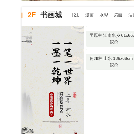
2F
书画城
书法
漫画
水彩
扇面
油
吴冠中 江南水乡 61x66
立轴
议价
何加林 山水 136x68cm
片
议价