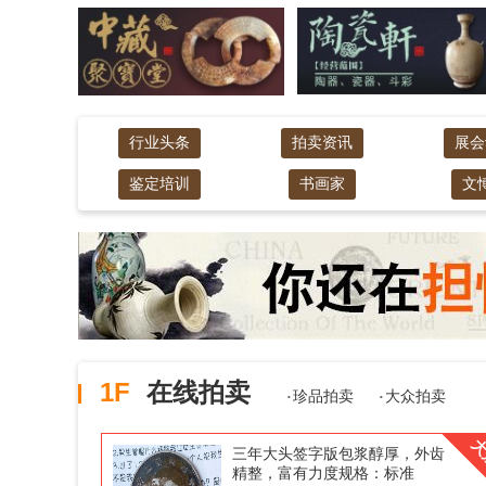
行业头条
拍卖资讯
展会
鉴定培训
书画家
文
1F
在线拍卖
·
·
珍品拍卖
大众拍卖
大
三年大头签字版包浆醇厚，外齿
精整，富有力度规格：标准