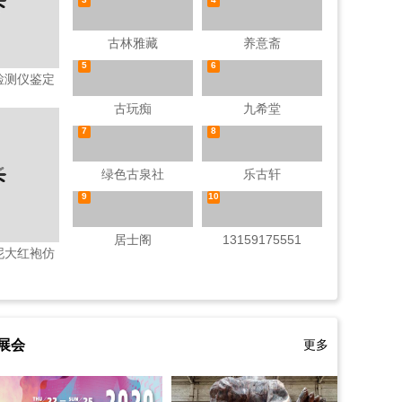
古林雅藏
养意斋
5
6
检测仪鉴定
定飞龙纹
古玩痴
九希堂
.5厘米
7
8
绿色古泉社
乐古轩
9
10
居士阁
13159175551
泥大红袍仿
范泽洪
展会
更多