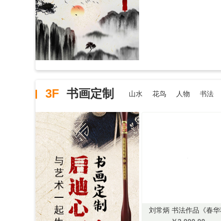
3F
书画定制
山水
花鸟
人物
书法
刘常炳 书法作品《春华
实》 136*68cm