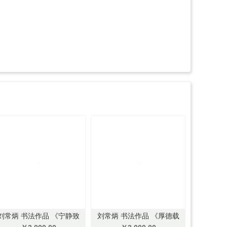
刘常炳 书法作品 《宁静致
刘常炳 书法作品 《厚德载
远》 136*68cm
物》136*68cm