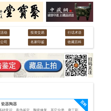
题活动
投资交易
行话术语
卖公司
名家印鉴
收藏百科
百科
瓷器陶器
基础常识
真伪鉴定
陶瓷修复
其它分类
唐三彩