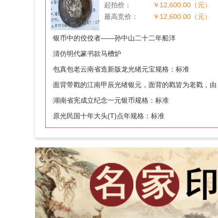
起拍价：
￥12,600.00（元）
最高竞价：
￥12,600.00（元）
银币中的佼佼者――孙中山二十二年船洋
·
清仿明代篆书款马槽炉
·
包真包老云南省造新版龙光绪元宝规格：标准
·
面背带戳的江南甲辰光绪银元，面背的戳皆为老戳，由
·
此可以断定是真品
湖南省宪成立纪念一元银币规格：标准
·
原光民国十年大头(T)点年规格：标准
·