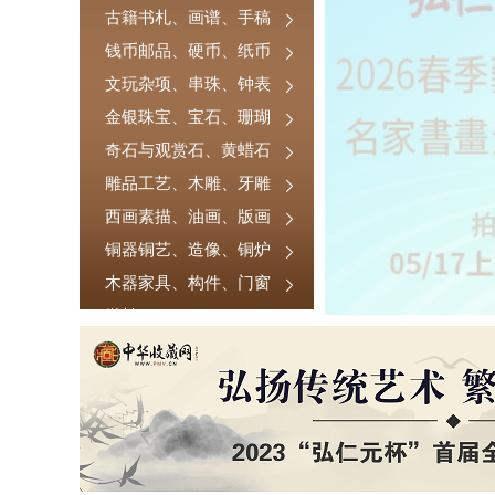
古籍书札、画谱、手稿
钱币邮品、硬币、纸币
文玩杂项、串珠、钟表
金银珠宝、宝石、珊瑚
奇石与观赏石、黄蜡石
雕品工艺、木雕、牙雕
西画素描、油画、版画
铜器铜艺、造像、铜炉
木器家具、构件、门窗
微拍