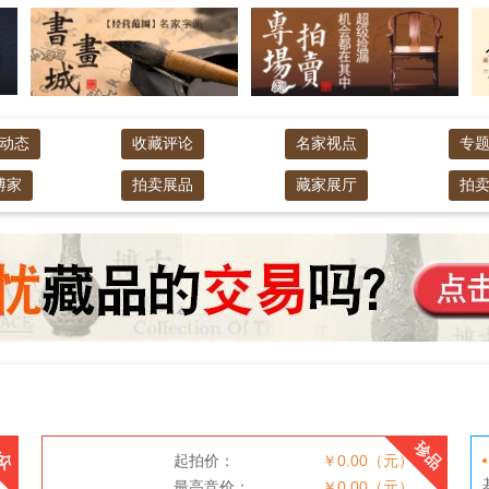
动态
收藏评论
名家视点
专
愽家
拍卖展品
藏家展厅
拍
众
珍品
起拍价：
￥0.00（元）
最高竞价：
￥0.00（元）