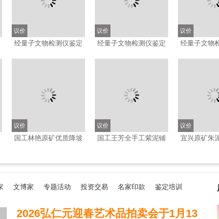
议价
议价
议价
经量子文物检测仪鉴定
经量子文物检测仪鉴定
经量子文物
北宋汝窑青瓷三羊尊;高
北宋哥窑玻璃釉观音
北宋早期黑
20.7厘米.
瓶；高19.7厘米
瓶：高21
议价
议价
议价
国工林艳原矿优质降坡
国工王芳全手工紫泥铺
宜兴原矿朱
c
泥悟道壶
砂方器200cc
古壶国工
家
文博家
专题活动
投资交易
名家印款
鉴定培训
2026弘仁元迎春艺术品拍卖会于1月13