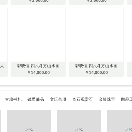
￥2,000.00
￥2,000.00
四大
郭晓恒 四尺斗方山水画
郭晓恒 四尺斗方山水画
￥14,000.00
￥14,000.00
古籍书札
钱币邮品
文玩杂项
奇石观赏石
金银珠宝
雕品