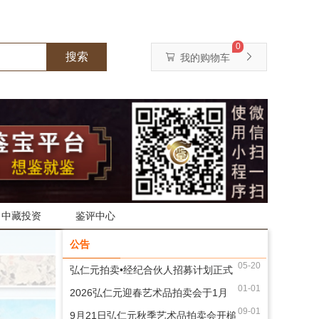
0
搜索
我的购物车
中藏投资
鉴评中心
公告
05-20
弘仁元拍卖•经纪合伙人招募计划正式
01-01
启幕
2026弘仁元迎春艺术品拍卖会于1月
09-01
13日开槌
9月21日弘仁元秋季艺术品拍卖会开槌