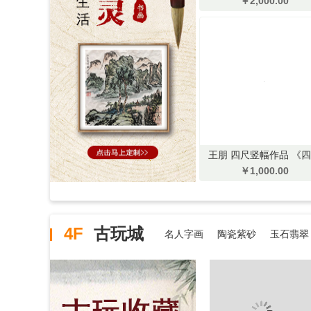
￥2,000.00
王朋 四尺竖幅作品 《
美女》一套
￥1,000.00
4F
古玩城
名人字画
陶瓷紫砂
玉石翡翠